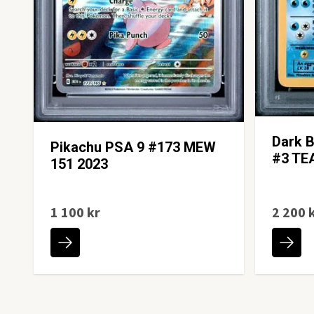
Dark B
Pikachu PSA 9 #173 MEW
#3 TE
151 2023
1 100 kr
2 200 