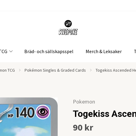
 TCG
Bräd- och sällskapsspel
Merch & Leksaker
mon TCG
Pokémon Singles & Graded Cards
Togekiss Ascended H
Pokemon
Togekiss Asce
90 kr