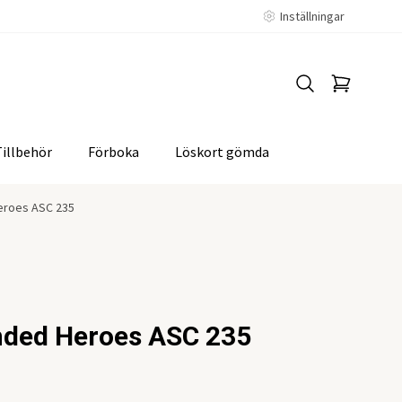
Inställningar
Tillbehör
Förboka
Löskort gömda
eroes ASC 235
nded Heroes ASC 235