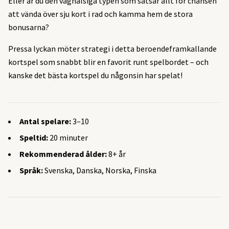
Eller är du den våghalsiga typen som satsar allt för chansen
att vända över sju kort i rad och kamma hem de stora
bonusarna?
Pressa lyckan möter strategi i detta beroendeframkallande
kortspel som snabbt blir en favorit runt spelbordet – och
kanske det bästa kortspel du någonsin har spelat!
Antal spelare:
3–10
Speltid:
20 minuter
Rekommenderad ålder:
8+ år
Språk:
Svenska, Danska, Norska, Finska