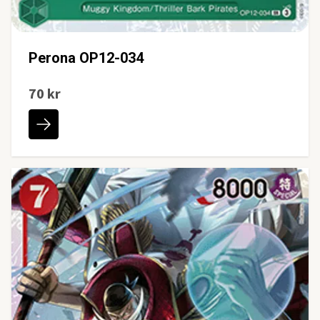
Perona OP12-034
70 kr