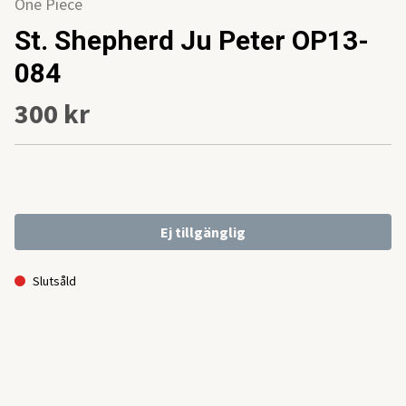
One Piece
St. Shepherd Ju Peter OP13-
084
300 kr
Ej tillgänglig
Slutsåld