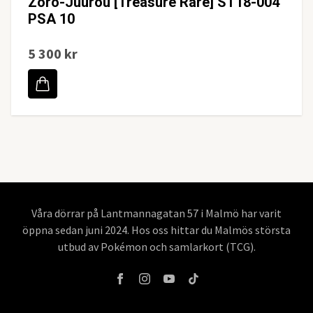
Zoro-Juurou [Treasure Rare] ST18-004
PSA 10
5 300 kr
Våra dörrar på Lantmannagatan 57 i Malmö har varit
öppna sedan juni 2024. Hos oss hittar du Malmös största
utbud av Pokémon och samlarkort (TCG).