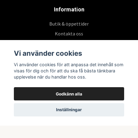
Information
Butik & öppettider
Kontakta oss
Köpvillkor
Vi använder cookies
Vi använder cookies för att anpassa det innehåll som
Prenumerera på vårt nyhetsbrev
visas för dig och för att du ska få bästa tänkbara
upplevelse när du handlar hos oss.
Prenumerera
Godkänn alla
Inställningar