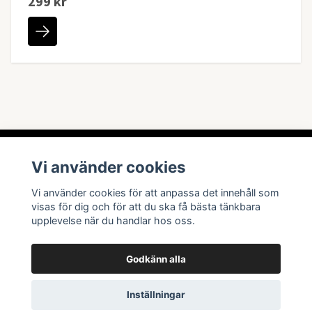
299 kr
Våra dörrar på Lantmannagatan 57 i Malmö har varit
Vi använder cookies
öppna sedan juni 2024. Hos oss hittar du Malmös största
utbud av Pokémon och samlarkort (TCG).
Vi använder cookies för att anpassa det innehåll som
visas för dig och för att du ska få bästa tänkbara
upplevelse när du handlar hos oss.
Godkänn alla
Information
Inställningar