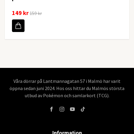
149 kr
159 kr
Våra dörrar på Lantmannagatan 57 i Malmö har varit
öppna sedan juni 2024. Hos oss hittar du Malmös största
utbud av Pokémon och samlarkort (TCG).
Information