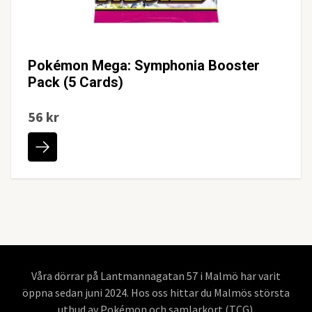
Pokémon Mega: Symphonia Booster
Pack (5 Cards)
56 kr
Våra dörrar på Lantmannagatan 57 i Malmö har varit
öppna sedan juni 2024. Hos oss hittar du Malmös största
utbud av Pokémon och samlarkort (TCG).