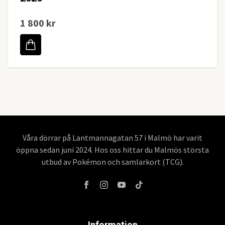
1 800 kr
Våra dörrar på Lantmannagatan 57 i Malmö har varit
öppna sedan juni 2024. Hos oss hittar du Malmös största
utbud av Pokémon och samlarkort (TCG).
Information