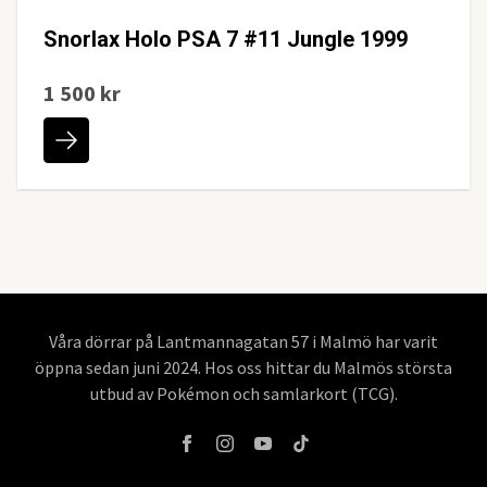
Snorlax Holo PSA 7 #11 Jungle 1999
1 500 kr
Våra dörrar på Lantmannagatan 57 i Malmö har varit
öppna sedan juni 2024. Hos oss hittar du Malmös största
utbud av Pokémon och samlarkort (TCG).