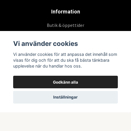
Information
Butik & öppettider
Kontakta oss
Vi använder cookies
Köpvillkor
Vi använder cookies för att anpassa det innehåll som
visas för dig och för att du ska få bästa tänkbara
Prenumerera på vårt nyhetsbrev
upplevelse när du handlar hos oss.
Godkänn alla
Prenumerera
Inställningar