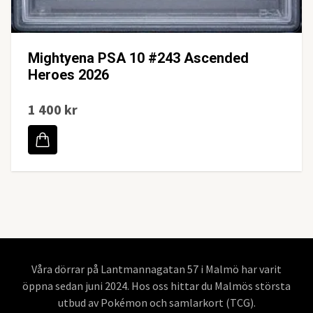
Mightyena PSA 10 #243 Ascended
Heroes 2026
1 400 kr
Våra dörrar på Lantmannagatan 57 i Malmö har varit
öppna sedan juni 2024. Hos oss hittar du Malmös största
utbud av Pokémon och samlarkort (TCG).