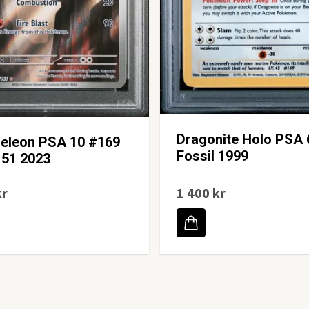
Dragonite Holo PSA 
eleon PSA 10 #169
Fossil 1999
51 2023
kr
1 400 kr