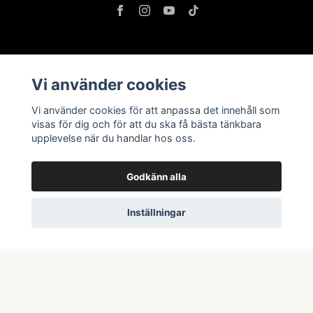
Information
Vi använder cookies
Butik & öppettider
Vi använder cookies för att anpassa det innehåll som
Kontakta oss
visas för dig och för att du ska få bästa tänkbara
upplevelse när du handlar hos oss.
Köpvillkor
Godkänn alla
Prenumerera på vårt nyhetsbrev
Inställningar
Prenumerera