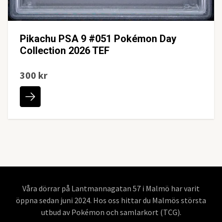
Pikachu PSA 9 #051 Pokémon Day
Collection 2026 TEF
300 kr
Våra dörrar på Lantmannagatan 57 i Malmö har varit
öppna sedan juni 2024. Hos oss hittar du Malmös största
utbud av Pokémon och samlarkort (TCG).