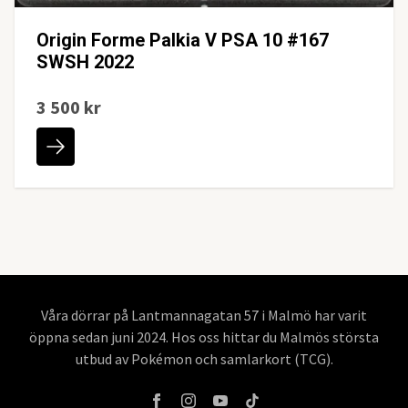
Origin Forme Palkia V PSA 10 #167
SWSH 2022
3 500 kr
Våra dörrar på Lantmannagatan 57 i Malmö har varit
öppna sedan juni 2024. Hos oss hittar du Malmös största
utbud av Pokémon och samlarkort (TCG).