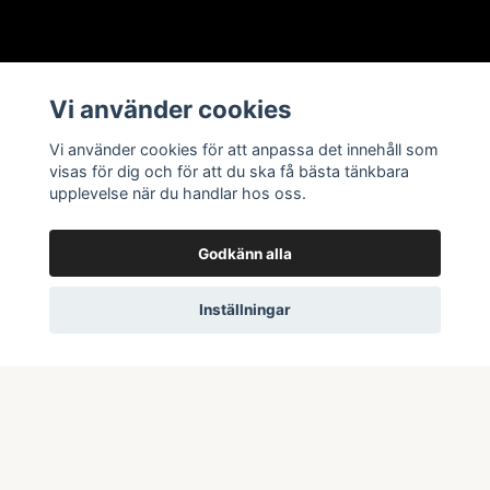
Information
Vi använder cookies
Butik & öppettider
Vi använder cookies för att anpassa det innehåll som
Kontakta oss
visas för dig och för att du ska få bästa tänkbara
upplevelse när du handlar hos oss.
Köpvillkor
Godkänn alla
Prenumerera på vårt nyhetsbrev
Inställningar
Prenumerera